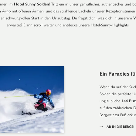
ommen im
Hotel Sunny Sölden
! Tritt ein in unser gemütliches, authentisches und b
ch
Arno
mit offenen Armen, und das strahlende Lächeln unserer Rezeptionistinnen
nen schwungvollen Start in den Urlaubstag. Du fragst dich, was dich in unserem
V
erwartet? Dann scroll weiter und entdecke unsere Hotel-Sunny-Highlights.
Ein Paradies f
Wenn du auf der Such
Sölden die perfekte U
unglaubliche
144 Pis
auf den zahlreichen
D
Bergwelt zu Fuß erku
AB IN DIE BERGE!