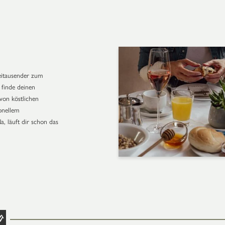
eitausender zum
finde deinen
von köstlichen
ionellem
, läuft dir schon das