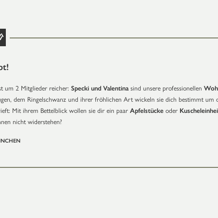
bt!
t um 2 Mitglieder reicher:
Specki und Valentina
sind unsere professionellen
Wohl
gen, dem Ringelschwanz und ihrer fröhlichen Art wickeln sie dich bestimmt um d
eft: Mit ihrem Bettelblick wollen sie dir ein paar
Apfelstücke
oder
Kuscheleinhe
hnen nicht widerstehen?
INCHEN