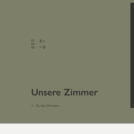
01
/
06
Unsere Zimmer
Zu den Zimmern