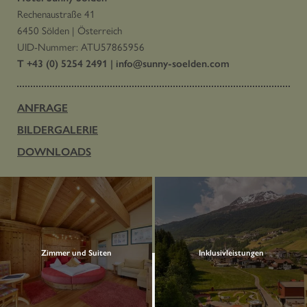
Rechenaustraße 41
6450 Sölden
|
Österreich
UID-Nummer: ATU57865956
T +43 (0) 5254 2491
|
info@
sunny-soelden.
com
ANFRAGE
BILDERGALERIE
DOWNLOADS
Zimmer und Suiten
Inklusivleistungen