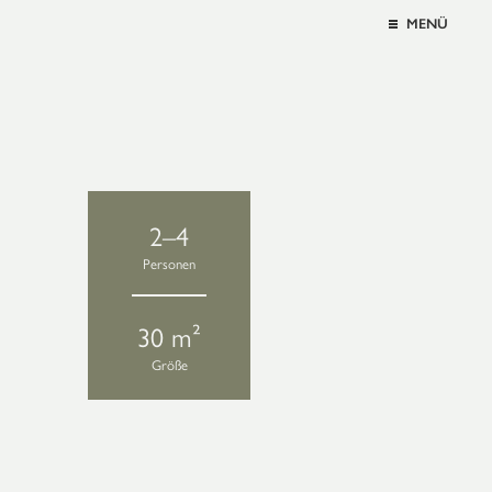
MENÜ
2–4
Personen
,
30 m²
Größe