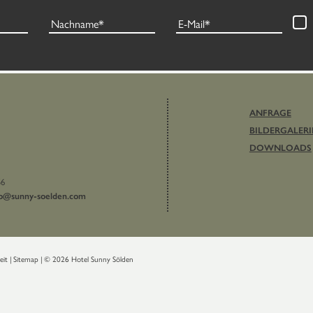
Nachname
E-Mail
ANFRAGE
BILDERGALERI
DOWNLOADS
56
fo@
sunny-soelden.
com
heit
|
Sitemap
|
© 2026 Hotel Sunny Sölden