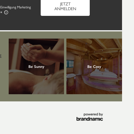
JETZT
Einwilligung Marketing
ANMELDEN
E
Be Sunny
Be Cosy