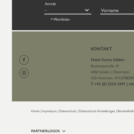
Anrede
Vorname
* Pflichtfelder
KONTAKT
Hotel Sunny Sölden
Rechenaustraße 41
6450 Sölden
|
Österreich
UID-Nummer: ATU578659
T +43 (0) 5254 2491
|
in
Home
|
Impressum
|
Datenschutz
|
Datenschutz-Einstellungen
|
Barrierefrei
PARTNERLOGOS